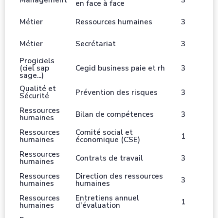
en face à face
Métier
Ressources humaines
3
Métier
Secrétariat
3
Progiciels
(ciel sap
Cegid business paie et rh
3
sage...)
Qualité et
Prévention des risques
3
Sécurité
Ressources
Bilan de compétences
3
humaines
Ressources
Comité social et
1
humaines
économique (CSE)
Ressources
Contrats de travail
3
humaines
Ressources
Direction des ressources
3
humaines
humaines
Ressources
Entretiens annuel
1
humaines
d'évaluation