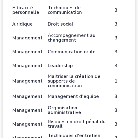
Efficacité
Techniques de
3
personnelle
communication
Juridique
Droit social
3
Accompagnement au
Management
3
changement
Management
Communication orale
3
Management
Leadership
3
Maitriser la création de
Management
supports de
1
communication
Management
Management d'equipe
3
Organisation
Management
3
administrative
Risques en droit pénal du
Management
3
travail
Techniques d'entretien
Management
3