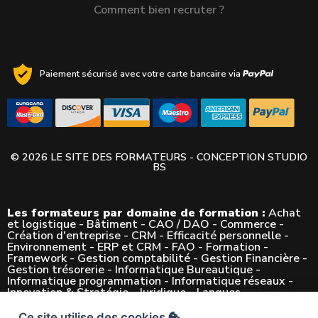
Comment bien recruter ?
Paiement sécurisé avec votre carte bancaire via
© 2026 LE SITE DES FORMATEURS - CONCEPTION
STUDIO
BS
Les formateurs par domaine de formation :
Achat
et logistique
-
Bâtiment
-
CAO / DAO
-
Commerce
-
Création d'entreprise
-
CRM
-
Efficacité personnelle
-
Environnement
-
ERP et CRM
-
FAO
-
Formation
-
Framework
-
Gestion comptabilité
-
Gestion Financière
-
Gestion trésorerie
-
Informatique Bureautique
-
Informatique programmation
-
Informatique réseaux
-
Innovation & Stratégie
-
Juridique
-
Langues
-
Management
-
Marketing
-
Mécanique
-
Métier
-
Métier
de l'Architecture
-
Métiers de l'Esthétique
-
Multimédia
Ce site utilise des cookies
