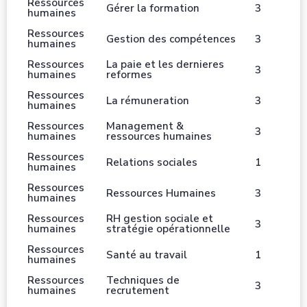
Ressources
Gérer la formation
3
humaines
Ressources
Gestion des compétences
3
humaines
Ressources
La paie et les dernieres
3
humaines
reformes
Ressources
La rémuneration
3
humaines
Ressources
Management &
3
humaines
ressources humaines
Ressources
Relations sociales
1
humaines
Ressources
Ressources Humaines
3
humaines
Ressources
RH gestion sociale et
3
humaines
stratégie opérationnelle
Ressources
Santé au travail
1
humaines
Ressources
Techniques de
3
humaines
recrutement